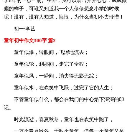
学6年的一点一滴。在外，我可以装出开开心心，疯疯癫
癫的样子，可谁又知道我一个人偷偷想念小学的时候
呢！没有，没有人知道，悔恨，为什么当初不去珍惜！
初一:李艺
童年初中作文300字 篇2
童年似瀑，转眼间，飞泻地流去；
童年似轮，刹那间，走完了全程；
童年似风，一瞬间，消失得无影无踪；
童年似水，在欢笑中飞跃，过完了它的人生；
不管童年似什么，都会在我们的中心烙下深深的印
记。
时光流逝，春夏秋冬，童年也在欢笑中跑了，
一万个春夏秋冬，无数个童年，但每一个童年又是