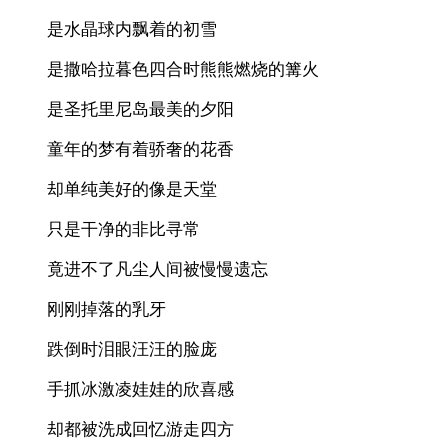
是水晶球内飘着的初雪
是撒哈拉暮色四合时熊熊燃烧的篝火
是圣托里尼岛最美的夕阳
童年的梦有着骄奢的花香
却单纯美好的像是天堂
只是干净的非比寻常
竟进不了凡尘人间被慢慢遗忘
刚刚掉落的乳牙
跌倒时泪眼汪汪的脸庞
手抓冰激凌娃娃的欣喜感
却都被洗成回忆游走四方