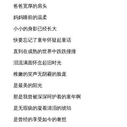
爸爸宽厚的肩头
妈妈睡前的温柔
小小的身影已经长大
快要忘记了童年怀疑起童话
直到在成熟的世界中跌跌撞撞
泪流满面怀念起旧时光
稚嫩的笑声无阴霾的脸庞
是最美的阳光
那是我曾被深深呵护着的童年啊
是无瑕疵的凝着清泪的琥珀
是曾经的享受如今的奢想