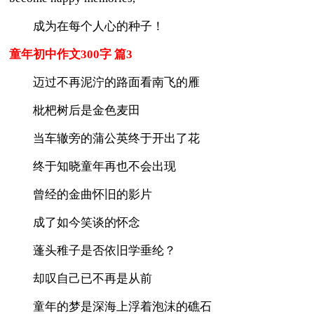
成为在每个人心的种子！
童年初中作文300字 篇3
迈过不再泥泞的路面看南飞的雁
枇杷树后是金色麦田
当车辙旁的蒲公英终于开出了花
终于知晓童年再也不会出现
曾经的金曲怀旧的影片
成了如今笑谈的怀念
蓬头稚子是否依旧学垂纶？
却叹自己已不再是从前
童年的梦是深海上浮着泡沫的礁石