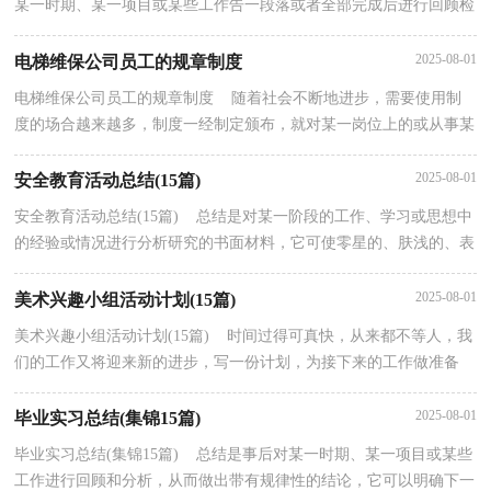
某一时期、某一项目或某些工作告一段落或者全部完成后进行回顾检
查、分析评价，从而肯定成绩，得到经验，找出差距...
2025-08-01
电梯维保公司员工的规章制度
电梯维保公司员工的规章制度 随着社会不断地进步，需要使用制
度的场合越来越多，制度一经制定颁布，就对某一岗位上的或从事某
一项工作的人员有约束作用，是他们行动的准则和依据...
2025-08-01
安全教育活动总结(15篇)
安全教育活动总结(15篇) 总结是对某一阶段的工作、学习或思想中
的经验或情况进行分析研究的书面材料，它可使零星的、肤浅的、表
面的感性认知上升到全面的、系统的、本质的...
2025-08-01
美术兴趣小组活动计划(15篇)
美术兴趣小组活动计划(15篇) 时间过得可真快，从来都不等人，我
们的工作又将迎来新的进步，写一份计划，为接下来的工作做准备
吧！什么样的计划才是好的计划呢？下面是小编为大家整理...
2025-08-01
毕业实习总结(集锦15篇)
毕业实习总结(集锦15篇) 总结是事后对某一时期、某一项目或某些
工作进行回顾和分析，从而做出带有规律性的结论，它可以明确下一