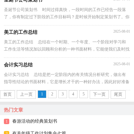
圣诞节公司策划书 时间过得真快，一段时间的工作已经告一段落
了，你有制定过下阶段的工作目标吗？是时候开始制定策划书了。你
知道写策划书需要注意哪些问题吗？下面是小编精心整...
2025-08-01
美工的工作总结
美工的工作总结 总结在一个时期、一个年度、一个阶段对学习和
工作生活等情况加以回顾和分析的一种书面材料，它能使我们及时找
出错误并改正，因此好好准备一份总结吧。那么总...
2025-08-01
会计实习总结
会计实习总结 总结是把一定阶段内的有关情况分析研究，做出有
指导性结论的书面材料，它是增长才干的一种好办法，因此好好准备
一份总结吧。但是总结有什么要求呢？下面是小编收集...
1
2
3
4
5
首页
上一页
下一页
尾页
热门文章
春游活动的经典策划书
1
有关年级工作计划集合七篇
2