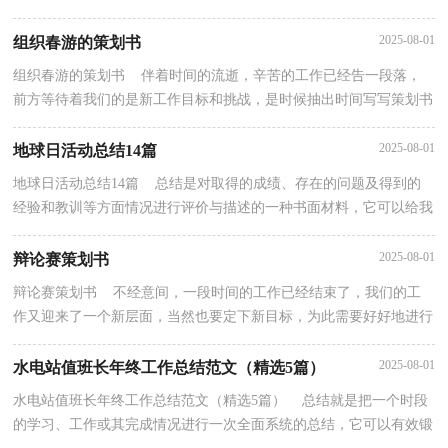
步的工作方向，少走弯路，少犯错误，提高工作效益，让...
2025-08-01
组织春游的策划书
组织春游的策划书 伴着时间的流逝，辛苦的工作已经告一段落，
前方等待着我们的是新工作目标和挑战，是时候抽出时间写写策划书
了。相信写策划书是一个让许多人都头痛的问题，下面...
2025-08-01
地球日活动总结14篇
地球日活动总结14篇 总结是对取得的成绩、存在的问题及得到的
经验和教训等方面情况进行评价与描述的一种书面材料，它可以给我
们下一阶段的学习和工作生活做指导，不如静下心...
2025-08-01
辩论赛策划书
辩论赛策划书 不经意间，一段时间的工作已经结束了，我们的工
作又迎来了一个新层面，当然也要定下新目标，为此需要好好地进行
策划，写一份策划书了。那么你会写策划书吗？下面是小编...
2025-08-01
水电站值班长年终工作总结范文（精选5篇）
水电站值班长年终工作总结范文（精选5篇） 总结就是把一个时段
的学习、工作或其完成情况进行一次全面系统的总结，它可以有效锻