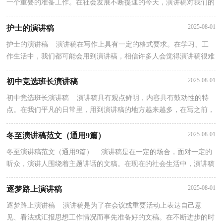
一个重要的准备工作。在社会发展不断提速的今天，演讲稿对我们的
作用越来越大，还是对演讲稿一筹莫展吗？以下是小编...
2025-08-01
护士的演讲稿
护士的演讲稿 演讲稿在写作上具有一定的格式要求。在学习、工
作生活中，我们都可能会用到演讲稿，相信许多人会觉得演讲稿很难
写吧，下面是小编收集整理的护士的演讲稿，供大家参...
2025-08-01
初中竞选班长演讲稿
初中竞选班长演讲稿 演讲稿具有观点鲜明，内容具有鼓动性的特
点。在我们平凡的日常里，用到演讲稿的地方越来越多，在写之前，
可以先参考范文，下面是小编帮大家整理的初中竞选班长...
2025-08-01
冬至演讲稿范文（通用9篇）
冬至演讲稿范文（通用9篇） 演讲稿是在一定的场合，面对一定的
听众，演讲人围绕着主题讲话的文稿。在现在的社会生活中，演讲稿
的使用频率越来越高，那么一般演讲稿是怎么写的呢？以下...
2025-08-01
逐梦路上演讲稿
逐梦路上演讲稿 演讲稿是为了在会议或重要活动上表达自己意
见、看法或汇报思想工作情况而事先准备好的文稿。在不断进步的时