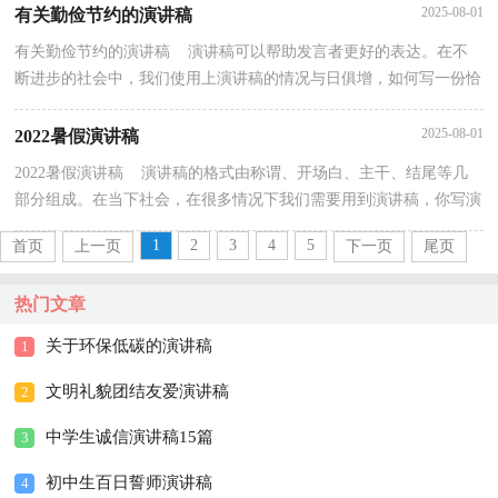
2025-08-01
有关勤俭节约的演讲稿
有关勤俭节约的演讲稿 演讲稿可以帮助发言者更好的表达。在不
断进步的社会中，我们使用上演讲稿的情况与日俱增，如何写一份恰
当的演讲稿呢？以下是小编收集整理的有关勤俭节约...
2025-08-01
2022暑假演讲稿
2022暑假演讲稿 演讲稿的格式由称谓、开场白、主干、结尾等几
部分组成。在当下社会，在很多情况下我们需要用到演讲稿，你写演
讲稿时总是没有新意？下面是小编整理的2022暑假演...
1
2
3
4
5
首页
上一页
下一页
尾页
热门文章
关于环保低碳的演讲稿
1
文明礼貌团结友爱演讲稿
2
中学生诚信演讲稿15篇
3
初中生百日誓师演讲稿
4