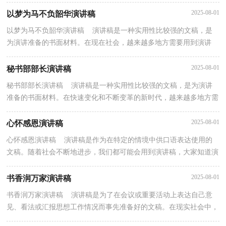
讲稿来就毫无头绪？下面是小编帮大家整理的消防安...
2025-08-01
以梦为马不负韶华演讲稿
以梦为马不负韶华演讲稿 演讲稿是一种实用性比较强的文稿，是
为演讲准备的书面材料。在现在社会，越来越多地方需要用到演讲
稿，写起演讲稿来就毫无头绪？下面是小编帮大家整理的...
2025-08-01
秘书部部长演讲稿
秘书部部长演讲稿 演讲稿是一种实用性比较强的文稿，是为演讲
准备的书面材料。在快速变化和不断变革的新时代，越来越多地方需
要用到演讲稿，相信写演讲稿是一个让许多人都头痛...
2025-08-01
心怀感恩演讲稿
心怀感恩演讲稿 演讲稿是作为在特定的情境中供口语表达使用的
文稿。随着社会不断地进步，我们都可能会用到演讲稿，大家知道演
讲稿的格式吗？下面是小编为大家收集的心怀感恩演...
2025-08-01
书香润万家演讲稿
书香润万家演讲稿 演讲稿是为了在会议或重要活动上表达自己意
见、看法或汇报思想工作情况而事先准备好的文稿。在现实社会中，
演讲稿应用范围愈来愈广泛，你知道演讲稿怎样才...