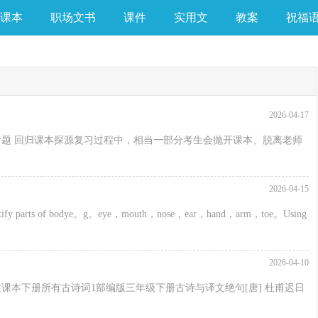
课本
职场文书
课件
实用文
教案
祝福
2026-04-17
题 回归课本探源复习过程中，相当一部分考生会抛开课本、脱离老师
2026-04-15
fy parts of bodye。g。eye，mouth，nose，ear，hand，arm，toe。Using
2026-04-10
本下册所有古诗词1部编版三年级下册古诗与译文绝句[唐] 杜甫迟日