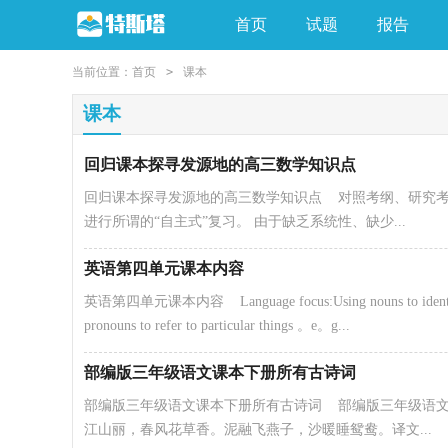
首页
试题
报告
当前位置：
首页
>
课本
课本
回归课本探寻发源地的高三数学知识点
回归课本探寻发源地的高三数学知识点 对照考纲、研究考
进行所谓的“自主式”复习。 由于缺乏系统性、缺少...
英语第四单元课本内容
英语第四单元课本内容 Language focus:Using nouns to identi
pronouns to refer to particular things 。e。g...
部编版三年级语文课本下册所有古诗词
部编版三年级语文课本下册所有古诗词 部编版三年级语文课
江山丽，春风花草香。泥融飞燕子，沙暖睡鸳鸯。译文...