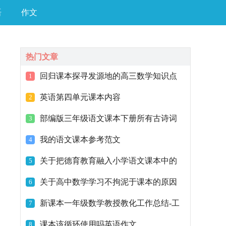
语
作文
热门文章
回归课本探寻发源地的高三数学知识点
1
英语第四单元课本内容
2
部编版三年级语文课本下册所有古诗词
3
我的语文课本参考范文
4
关于把德育教育融入小学语文课本中的
5
探讨
关于高中数学学习不拘泥于课本的原因
6
新课本一年级数学教授教化工作总结-工
7
作总结
课本该循环使用吗英语作文
8