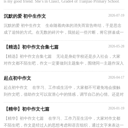
is my good friend. She’s in Class1, Grade4 of Tianjiao Primary School.
She’s a model student. S...
2026-07-19
沉默的爱 初中生作文
沉默的爱 初中生作文 生命随着肉体的消失而宣告终结，于是思念
成了追悼的方式。在无数的碎片中，我拾起一些片断，将它拼凑成一
个人。父亲的身体一直不好，从小我便住在外婆家。7...
2026-05-28
【精选】初中作文合集七篇
【精选】初中作文合集七篇 无论是身处学校还是步入社会，大家
对作文都不陌生吧，作文一定要做到主题集中，围绕同一主题作深入
阐述，切忌东拉西扯，主题涣散甚至无主题。作文的注意...
2026-04-17
起点初中作文
起点初中作文 在学习、工作或生活中，大家都不可避免地会接触
到作文吧，借助作文可以宣泄心中的情感，调节自己的心情。还是对
作文一筹莫展吗？下面是小编整理的起点初中作文，希望...
2026-01-19
【精华】初中作文七篇
【精华】初中作文七篇 在学习、工作乃至生活中，大家对作文都
不陌生吧，作文是经过人的思想考虑和语言组织，通过文字来表达一