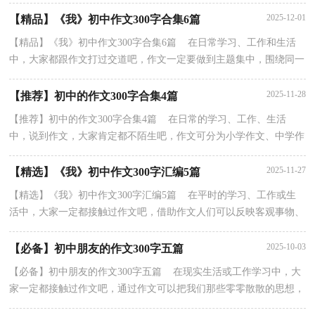
我会永记在心。”还记得上三年级的时候，有一次，我写完作...
2025-12-01
【精品】《我》初中作文300字合集6篇
【精品】《我》初中作文300字合集6篇 在日常学习、工作和生活
中，大家都跟作文打过交道吧，作文一定要做到主题集中，围绕同一
主题作深入阐述，切忌东拉西扯，主题涣散甚至无主题。...
2025-11-28
【推荐】初中的作文300字合集4篇
【推荐】初中的作文300字合集4篇 在日常的学习、工作、生活
中，说到作文，大家肯定都不陌生吧，作文可分为小学作文、中学作
文、大学作文（论文）。你知道作文怎样写才规范吗？下面是...
2025-11-27
【精选】《我》初中作文300字汇编5篇
【精选】《我》初中作文300字汇编5篇 在平时的学习、工作或生
活中，大家一定都接触过作文吧，借助作文人们可以反映客观事物、
表达思想感情、传递知识信息。你知道作文怎样写...
2025-10-03
【必备】初中朋友的作文300字五篇
【必备】初中朋友的作文300字五篇 在现实生活或工作学习中，大
家一定都接触过作文吧，通过作文可以把我们那些零零散散的思想，
聚集在一块。还是对作文一筹莫展吗？以下是小编收...