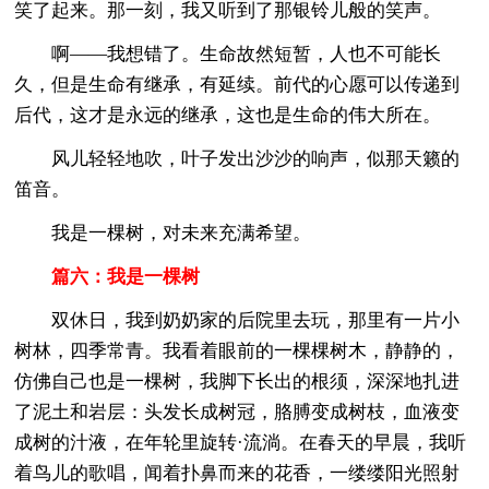
笑了起来。那一刻，我又听到了那银铃儿般的笑声。
啊——我想错了。生命故然短暂，人也不可能长
久，但是生命有继承，有延续。前代的心愿可以传递到
后代，这才是永远的继承，这也是生命的伟大所在。
风儿轻轻地吹，叶子发出沙沙的响声，似那天籁的
笛音。
我是一棵树，对未来充满希望。
篇六：我是一棵树
双休日，我到奶奶家的后院里去玩，那里有一片小
树林，四季常青。我看着眼前的一棵棵树木，静静的，
仿佛自己也是一棵树，我脚下长出的根须，深深地扎进
了泥土和岩层：头发长成树冠，胳膊变成树枝，血液变
成树的汁液，在年轮里旋转·流淌。在春天的早晨，我听
着鸟儿的歌唱，闻着扑鼻而来的花香，一缕缕阳光照射