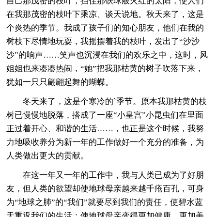
自己那茂密的枝叶，挡住那铁球般火红的太阳，使人们
在我那茂密的枝叶下乘凉、谈天说地。秋天来了，这是
个炎热的季节。我成了孩子们的知心朋友，他们在我的
树枝下尽情地玩耍，我摇摆着我的枝叶，发出了“沙沙
沙”的响声……笑声也沉浸在我们的欢乐之中，这时，风
姐姐也来凑凑热闹，“她”把我那枯黄的树子吹落下来，
犹如一只只翩翩起舞的蝴蝶。
冬天来了，这是个寒冷的`季节。原本我那枯黄的枝
树已慢慢地脱落，搭成了一座“小皇宫”小昆虫们在里面
正过着开心、和谐的生活……，也正是这个时候，我努
力地吸收养分为新一年的工作做好一个充分的准备，为
人类做出更大的贡献。
在这一年又一年的工作中，我与人类已成为了好朋
友，但人类的欲望却使地球母亲越来越千疮百孔，可身
为“地球之肺”的“我们”就要尽到我们的责任，使碧水蓝
天重返我们的生活；使地球母亲变得更加健康，更加美