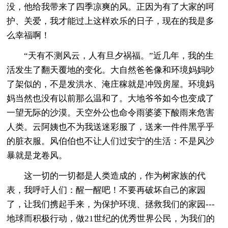
没，他给我带来了四季凉爽的风。正因为有了大家的呵
护、关爱，我才能过上这样欢乐的日子，现在的我是多
么幸福啊！
“天有不测风云，人有旦夕祸福。”近几年，我的生
活发生了翻天覆地的变化。大自然爸爸像和环境妈妈吵
了架似的，不是发洪水、淹庄稼就是冲毁房屋。环境妈
妈当然也没有以前那么温和了。大地爷爷如今也变成了
一望无际的沙漠。天空外公也命令雨婆婆下酸雨来危害
人类。云阿姨也不为我送迷彩服了，送来一件件黑乎乎
的脏衣服。风伯伯也不让人们过安宁的生活：不是风沙
暴就是龙卷风。
这一切的一切都是人类造成的，作为树家族的代
表，我呼吁人们：醒一醒吧！不要再破坏自己的家园
了，让我们携起手来，为保护环境、拯救我们的家园---
地球而积极行动，做21世纪的优秀世界公民，为我们的