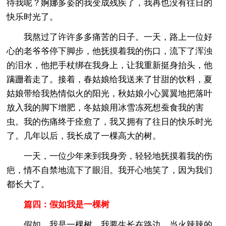
待我呢？婀娜多姿的我变成残疾了，我再也没有往日的
快乐时光了。
我熬过了许许多多痛苦的日子。一天，路上一位好
心的老爷爷停下脚步，他抚摸着我的伤口，流下了浑浊
的泪水，他把手杖绑在我身上，让我重新挺身抬头，他
蹒跚着走了。接着，春姑娘给我送来了甘甜的饮料，夏
姑娘带给我热情似火的阳光，秋姑娘小心翼翼地把落叶
放入我的脚下增肥，冬姑娘用冰雪冻死想蚕食我的害
虫。我的伤痛终于痊愈了，我又拥有了往日的快乐时光
了。几年以后，我长成了一棵高大的树。
一天，一位少年来到我身旁，轻轻地抚摸着我的伤
疤，情不自禁地流下了眼泪。我开心地笑了，因为我们
都长大了。
篇四：假如我是一棵树
假如，我是一棵树，我要生长在路边。当火辣辣的