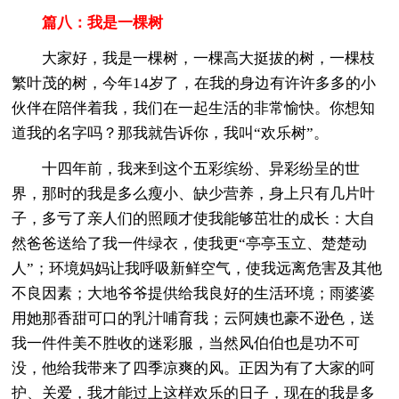
篇八：我是一棵树
大家好，我是一棵树，一棵高大挺拔的树，一棵枝
繁叶茂的树，今年14岁了，在我的身边有许许多多的小
伙伴在陪伴着我，我们在一起生活的非常愉快。你想知
道我的名字吗？那我就告诉你，我叫“欢乐树”。
十四年前，我来到这个五彩缤纷、异彩纷呈的世
界，那时的我是多么瘦小、缺少营养，身上只有几片叶
子，多亏了亲人们的照顾才使我能够茁壮的成长：大自
然爸爸送给了我一件绿衣，使我更“亭亭玉立、楚楚动
人”；环境妈妈让我呼吸新鲜空气，使我远离危害及其他
不良因素；大地爷爷提供给我良好的生活环境；雨婆婆
用她那香甜可口的乳汁哺育我；云阿姨也豪不逊色，送
我一件件美不胜收的迷彩服，当然风伯伯也是功不可
没，他给我带来了四季凉爽的风。正因为有了大家的呵
护、关爱，我才能过上这样欢乐的日子，现在的我是多