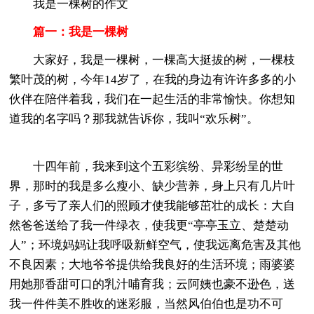
我是一棵树的作文
篇一：我是一棵树
大家好，我是一棵树，一棵高大挺拔的树，一棵枝
繁叶茂的树，今年14岁了，在我的身边有许许多多的小
伙伴在陪伴着我，我们在一起生活的非常愉快。你想知
道我的名字吗？那我就告诉你，我叫“欢乐树”。
十四年前，我来到这个五彩缤纷、异彩纷呈的世
界，那时的我是多么瘦小、缺少营养，身上只有几片叶
子，多亏了亲人们的照顾才使我能够茁壮的成长：大自
然爸爸送给了我一件绿衣，使我更“亭亭玉立、楚楚动
人”；环境妈妈让我呼吸新鲜空气，使我远离危害及其他
不良因素；大地爷爷提供给我良好的生活环境；雨婆婆
用她那香甜可口的乳汁哺育我；云阿姨也豪不逊色，送
我一件件美不胜收的迷彩服，当然风伯伯也是功不可