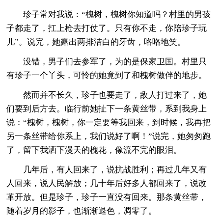
珍子常对我说：“槐树，槐树你知道吗？村里的男孩
子都走了，扛上枪去打仗了。只有你不走，你陪珍子玩
儿”。说完，她露出两排洁白的牙齿，咯咯地笑。
没错，男子们去参军了，为的是保家卫国。村里只
有珍子一个丫头，可怜的她竟到了和槐树做伴的地步。
然而并不长久，珍子也要走了，敌人打过来了，她
们要到后方去。临行前她扯下一条黄丝带，系到我身上
说：“槐树，槐树，你一定要等我回来，到时候，我再把
另一条丝带给你系上，我们说好了啊！”说完，她匆匆跑
了，留下我洒下漫天的槐花，像流不完的眼泪。
几年后，有人回来了，说抗战胜利；再过几年又有
人回来，说人民解放；几十年后好多人都回来了，说改
革开放。但是珍子，珍子一直没有回来。那条黄丝带，
随着岁月的影子，也渐渐退色，凋零了。