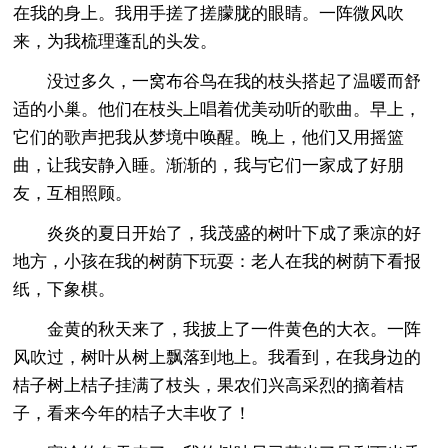
在我的身上。我用手搓了搓朦胧的眼睛。一阵微风吹
来，为我梳理蓬乱的头发。
没过多久，一窝布谷鸟在我的枝头搭起了温暖而舒
适的小巢。他们在枝头上唱着优美动听的歌曲。早上，
它们的歌声把我从梦境中唤醒。晚上，他们又用摇篮
曲，让我安静入睡。渐渐的，我与它们一家成了好朋
友，互相照顾。
炎炎的夏日开始了，我茂盛的树叶下成了乘凉的好
地方，小孩在我的树荫下玩耍：老人在我的树荫下看报
纸，下象棋。
金黄的秋天来了，我披上了一件黄色的大衣。一阵
风吹过，树叶从树上飘落到地上。我看到，在我身边的
桔子树上桔子挂满了枝头，果农们兴高采烈的摘着桔
子，看来今年的桔子大丰收了！