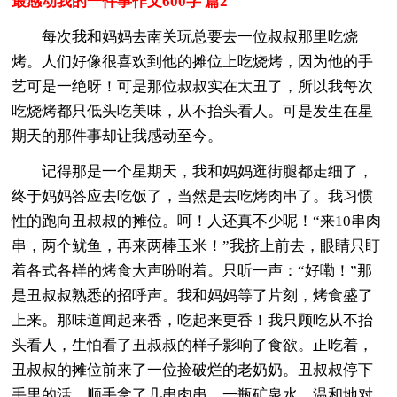
最感动我的一件事作文600字 篇2
每次我和妈妈去南关玩总要去一位叔叔那里吃烧
烤。人们好像很喜欢到他的摊位上吃烧烤，因为他的手
艺可是一绝呀！可是那位叔叔实在太丑了，所以我每次
吃烧烤都只低头吃美味，从不抬头看人。可是发生在星
期天的那件事却让我感动至今。
记得那是一个星期天，我和妈妈逛街腿都走细了，
终于妈妈答应去吃饭了，当然是去吃烤肉串了。我习惯
性的跑向丑叔叔的摊位。呵！人还真不少呢！“来10串肉
串，两个鱿鱼，再来两棒玉米！”我挤上前去，眼睛只盯
着各式各样的烤食大声吩咐着。只听一声：“好嘞！”那
是丑叔叔熟悉的招呼声。我和妈妈等了片刻，烤食盛了
上来。那味道闻起来香，吃起来更香！我只顾吃从不抬
头看人，生怕看了丑叔叔的样子影响了食欲。正吃着，
丑叔叔的摊位前来了一位捡破烂的老奶奶。丑叔叔停下
手里的活，顺手拿了几串肉串，一瓶矿泉水，温和地对