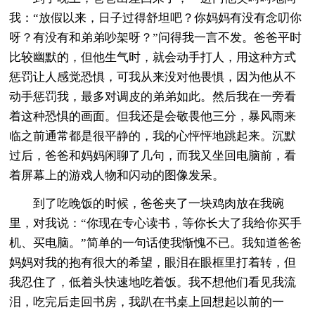
我：“放假以来，日子过得舒坦吧？你妈妈有没有念叨你
呀？有没有和弟弟吵架呀？”问得我一言不发。爸爸平时
比较幽默的，但他生气时，就会动手打人，用这种方式
惩罚让人感觉恐惧，可我从来没对他畏惧，因为他从不
动手惩罚我，最多对调皮的弟弟如此。然后我在一旁看
着这种恐惧的画面。但我还是会敬畏他三分，暴风雨来
临之前通常都是很平静的，我的心怦怦地跳起来。沉默
过后，爸爸和妈妈闲聊了几句，而我又坐回电脑前，看
着屏幕上的游戏人物和闪动的图像发呆。
到了吃晚饭的时候，爸爸夹了一块鸡肉放在我碗
里，对我说：“你现在专心读书，等你长大了我给你买手
机、买电脑。”简单的一句话使我惭愧不已。我知道爸爸
妈妈对我的抱有很大的希望，眼泪在眼框里打着转，但
我忍住了，低着头快速地吃着饭。我不想他们看见我流
泪，吃完后走回书房，我趴在书桌上回想起以前的一