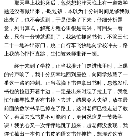
那天早上我起床后，忽然想起昨天晚上有一道数学
题还没有做出来，-吃过饭，本以为十分钟时间足够我做
出来了，也不会迟到，于是便坐了下来，仔细分析题
意，列出算式，解完方程心里很是高兴，可回头一看
表，只有十分钟就迟到了，我急忙抓起书包，不管三七
二十一地冲出家门，跳上自行车飞快地向学校冲去，路
上我的心怦怦直跳，生怕被老师批评一顿。
终于来到了学校，正当我推开门走进班里时，上课
的铃声响了，我十分庆幸地回到座位，向同学炫耀了一
番这一路的冲刺。正当我摘下书包拿出书时，忽然发现
书包的拉链开着半边，一定是出来时忘了拉上了，我急
忙仔细寻找是否有书掉下去过，结果令人失望，放在最
前面的数学书早已掉在了路上，这时老师已经走进了教
室，再回去找书是不可能的了，更何况这是一节数学
课！我的心又一次怦怦地跳了起来，趁老师没发现，我
连忙抽出一本包了书皮的语文书作掩护，想混过这节