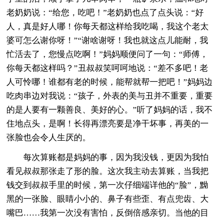
老奶奶说：“给您，吃吧！”老奶奶也点了点头说：“好
人，真是好人哪！你每天都这样给我吃喝，我这个老太
婆可怎么谢你呀！”“谢啥谢呀！我也就这点儿能耐，我
忙活去了，您慢点吃啊！”妈妈顺便问了一句：“师傅，
你每天都这样吗？”丑叔叔笑呵呵地说：“差不多吧！老
人可怜哪！谁都有老的时候，能帮就帮一把吧！”妈妈边
吃肉串边对我说：“孩子，外表的美与丑并不重要，重要
的是人要有一颗善良、美好的心。”听了妈妈的话，我不
住地点头，是啊！长得再漂亮要是净干坏事，再美的一
张脸也会令人生厌的。
每次算账都是妈妈的事，因为我没钱，更因为我怕
看见叔叔那张走了形的脸。这次我主动去算账，当我把
钱交到叔叔手里的时候，第一次仔细端详他的“脸”，黝
黑的一张脸、眼睛小小的、鼻子有些歪、有点兜齿、大
嘴巴……我第一次没有害怕，反倒倍感亲切。当他的目