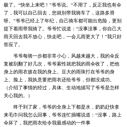
极了。“快坐上来吧！”爷爷说。“不用了，反正我也有伞
了，我可以自己回去，您就别带我骑车了，这路多滑
呀。”爷爷已经上了年纪，自己骑车都可能出危险，更别
提下着雨带我骑了。爷爷忙说道：“没事没事，你自己大
雨天回去我不放心，快走吧，一会儿雨更大了！”我只好
答应了。
爷爷每骑一步都非常小心，风越来越大，我的伞反
复被刮翻了好几次，爷爷索性就把我的雨伞收了，把他
身上的雨衣披在我的身上。豆大的雨珠打在爷爷的身
上、脸上，我执意要把雨衣还给爷爷，但都没成功。
（介绍了事情的经过，具体、生动地描写了爷爷是怎样
关心我的。）
终于到了家，爷爷的全身上下都是水，奶奶赶快拿
来毛巾问我怎么回事，爷爷连忙插嘴说道：“没事，路上
伞坏了，我把雨衣给令我最感动的一件事