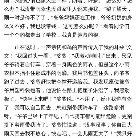
雨，我的心情也像天空一样，阴暗了许多。“怎么办？怎
么办？我没带雨伞也没跟家里人说来接我。”望了望天，
雨一时是停不了了，“爸爸妈妈还在工作，爷爷奶奶的身
体又不好，我也没带钱， 这可怎么办呢？” 看着同学们
一个个的都走出了学校，我真是羡慕的很。
正在这时，一声亲切和蔼的声音传入了我的耳朵“文
文！”我回过头一看，“爷爷！”我激动地叫了出来，只见
爷爷骑着自行车，穿着一身黑色的雨衣，但是这个小雨
衣根本挡不住那成串的雨滴。我用书包盖住头，向爷爷
跑了过去，爷爷赶快把伞撑开递给我。我发现座位被爷
爷用塑料袋包着，他说怕在路上把座子淋湿了，我感动
极了。“快坐上来吧！”爷爷说。“不用了，反正我也有伞
了，我可以自己回去，您就别带我骑车了，这路多滑
呀。”爷爷已经上了年纪，自己骑车都可能出危险，更别
提下着雨带我骑了。爷爷忙说道：“没事没事，你自己大
雨天回去我不放心，快走吧，一会儿雨更大了！”我只好