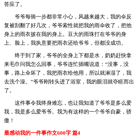
答应了。
爷爷每骑一步都非常小心，风越来越大，我的伞反
复被刮翻了好几次，爷爷索性就把我的雨伞收了，把他
身上的雨衣披在我的身上。豆大的雨珠打在爷爷的身
上、脸上，我执意要把雨衣还给爷爷，但都没成功。
终于到了家，爷爷的全身上下都是水，奶奶赶快拿
来毛巾问我怎么回事，爷爷连忙插嘴说道：“没事，没
事，路上伞坏了，我把雨衣给他用，所以就淋湿了，我
去洗个澡。”爷爷刚转头进了浴室，我的眼泪就夺眶而出
了。
这件事令我终身难忘，也让我知道了爷爷是多么爱
我，我是多么爱爷爷。我为有这样的一个爷爷自豪，骄
傲！
最感动我的一件事作文600字 篇4