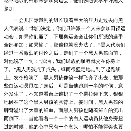
吃不饱饭的种族来参加奥运会，他们强烈要求不许黑人
参加……
一会儿国际裁判的组长顶着巨大的压力走过去向黑
人代表说：“我们决定，你们只许派一个人来参加田径运
动会，如果你们赢了，下届奥运会会让你们所派的选手
全部参加；如果输了，那谁也就没办法了。”黑人代表们
经过一番激烈的讨论之后，走到了一个黑人男孩面前，
对他说了一句：“加油，我们民族的耻辱就交在你身上
了。”黑人男孩点了点头，继而很坚定地走到了起跑线
上。发令枪响了，黑人男孩像箭一样飞奔了出去，把那
些白运动员甩在了身后。可是当他跑到一半的时候，意
外发生了，不知道看台上谁扔了一个易拉罐下来，狠狠
地砸在了这个黑人男孩的脚背上。霎时间，黑人男孩的
脚背溢出了大量的鲜血。而黑人男孩也随着鲜血的流出
而倒下……当他看着一个一个的白人运动员从他身旁超
过的时候，他的心中只有一个念头：哪怕不能得奖也要