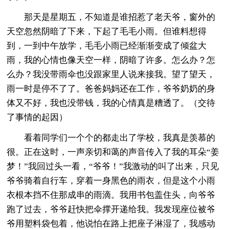
那天是星期五，不知道是谁招惹了老天爷，窗外的
天空忽然阴暗了下来，下起了毛毛小雨。但谁料想得
到，一到中午放学，毛毛小雨已经渐渐变成了倾盆大
雨，我的心情也像天空一样，阴暗了许多。怎么办？怎
么办？我没带雨伞也没跟家里人说来接我。望了望天，
雨一时是停不了了。爸爸妈妈还在工作，爷爷奶奶的身
体又不好，我也没带钱，我的心情真是糟透了。（交待
了事情的起因）
看着同学们一个个的都走出了学校，我真是羡慕的
很。正在这时，一声亲切和蔼的声音传入了我的耳朵“姜
梦！”我回过头一看，“爷爷！”我激动的叫了出来，只见
爷爷骑着自行车，穿着一身黑色的雨衣，但是这个小雨
衣根本挡不住那成串的雨滴。我用书包盖住头，向爷爷
跑了过去，爷爷赶快把伞撑开递给我。我发现座位被爷
爷用塑料袋包着，他说怕在路上把座子淋湿了，我感动