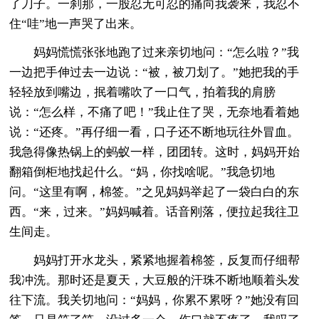
了刀子。一刹那，一股忍无可忍的痛向我袭来，我忍不
住“哇”地一声哭了出来。
妈妈慌慌张张地跑了过来亲切地问：“怎么啦？”我
一边把手伸过去一边说：“被，被刀划了。”她把我的手
轻轻放到嘴边，抿着嘴吹了一口气，拍着我的肩膀
说：“怎么样，不痛了吧！”我止住了哭，无奈地看着她
说：“还疼。”再仔细一看，口子还不断地玩往外冒血。
我急得像热锅上的蚂蚁一样，团团转。这时，妈妈开始
翻箱倒柜地找起什么。“妈，你找啥呢。”我急切地
问。“这里有啊，棉签。”之见妈妈举起了一袋白白的东
西。“来，过来。”妈妈喊着。话音刚落，便拉起我往卫
生间走。
妈妈打开水龙头，紧紧地握着棉签，反复而仔细帮
我冲洗。那时还是夏天，大豆般的汗珠不断地顺着头发
往下流。我关切地问：“妈妈，你累不累呀？”她没有回