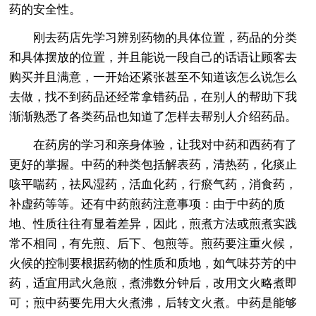
药的安全性。
刚去药店先学习辨别药物的具体位置，药品的分类
和具体摆放的位置，并且能说一段自己的话语让顾客去
购买并且满意，一开始还紧张甚至不知道该怎么说怎么
去做，找不到药品还经常拿错药品，在别人的帮助下我
渐渐熟悉了各类药品也知道了怎样去帮别人介绍药品。
在药房的学习和亲身体验，让我对中药和西药有了
更好的掌握。中药的种类包括解表药，清热药，化痰止
咳平喘药，祛风湿药，活血化药，行瘀气药，消食药，
补虚药等等。还有中药煎药注意事项：由于中药的质
地、性质往往有显着差异，因此，煎煮方法或煎煮实践
常不相同，有先煎、后下、包煎等。煎药要注重火候，
火候的控制要根据药物的性质和质地，如气味芬芳的中
药，适宜用武火急煎，煮沸数分钟后，改用文火略煮即
可；煎中药要先用大火煮沸，后转文火煮。中药是能够