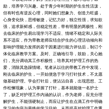
励，培养学习兴趣。处于青少年时期的护生生性活泼，
但有时也有逆反心理，同时她们想象力、创造力旺盛，
心身变化快，思维敏捷，记忆力好，独立性强，求知欲
强，追求新鲜感，但稳定性差，带有明显的两极性，刚
去临床的护生易出现学习不适应、情绪不稳定和人际关
系不适应，作为带教老师应结合护生的心理活动倾向和
影响护理能力发挥的若干因素进行能力评估后，制订个
体化临床教学方案。及时、正确地引导，鼓励，关心她
们，充分调动其工作积极性，培养其对护理工作的热
爱，消除其急躁情绪。笔者从以往的带教工作中发现，
刚去临床的护生，一开始便急于学习打针技术，不太愿
做基础护理。学会打针后，便沾沾自喜，出现思想、工
作松懈现象，认为掌握了打针，基本就能做一名护士
了，缺乏对护理工作内涵的认识，作为老师，应充分理
解护生，不能强硬制止，而应让护生在点滴工作中明确
学习的内容与最终的学习目的，从而提高对护理工作重