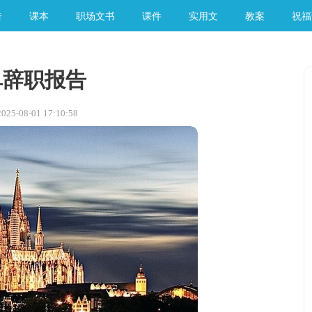
告
课本
职场文书
课件
实用文
教案
祝福
单辞职报告
5-08-01 17:10:58