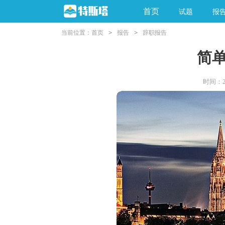
首页
试题
报
当前位置：
首页
>
报告
>
辞职报告
简
时间：202