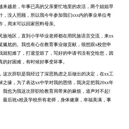
越来越差，年事已高的父亲要忙地里的农活，两个姐姐早
，没人照顾，所以我今年参加我们xxx内的事业单位考
作，周末可以回家照料母亲。
民族地区，直到小学毕业老师都在用民族语言交流，来xx
挺尴尬的。我也有心在教育事业做贡献，很想跟x校您申
我就犯难了，打退堂鼓了，写好的申请书没有交给您，因
真的好困难，有时候好事变坏事。
，这次辞职是我经过了深思熟虑之后做出的决定，在xx工
之缘，为了表达xx中学对我的恩情，我决定把我20xx年
。我也为我这次辞职给教育局带来的麻烦，道声对不起!
。最后祝x校及学校所有老师，身体健康，幸福美满，事