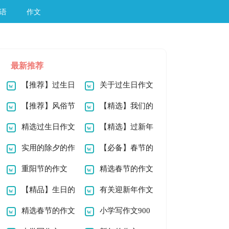
语
作文
最新推荐
【推荐】过生日
关于过生日作文
作文100字四篇
【推荐】风俗节
200字4篇
【精选】我们的
日作文500字3篇
精选过生日作文
节日春节作文400字
【精选】过新年
500字四篇
实用的除夕的作
汇编9篇
作文300字4篇
【必备】春节的
文200字4篇
重阳节的作文
作文200字十篇
精选春节的作文
900字4篇
【精品】生日的
900字8篇
有关迎新年作文
作文900字3篇
精选春节的作文
900字10篇
小学写作文900