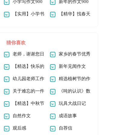
900字四篇
小学写作文900
字3篇
新年的作文900
字三篇
【实用】小学书
字锦集7篇
【精华】找春天
的作文500字三篇
作文300字五篇
猜你喜欢
老师，谢谢您日
家乡的春节优秀
记
【精选】快乐的
作文
新年见闻作文
新年作文600字集锦
幼儿园老师工作
700字集锦7篇
精选植树节的作
10篇
心得体会
关于难忘的一件
文500字集锦9篇
《吨的认识》数
事日记范文集合九篇
【精选】中秋节
学课件
玩具大战日记
的作文500字七篇
自然作文
成语故事
观后感
自荐信