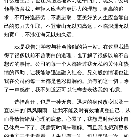
什么是生活，也让我迅速地从幻想中回到了现实，公司
领导教育我，年轻人应当有更远大的理想，更高的追
求，不可好逸恶劳，不思进取，更美好的人生应当靠自
己的努力去争取。不登泰山无以知高远，不临深渊无以
知宽广，不涉江海无以知久远。
xx是我告别学校与社会接触的第一站。在这里我懂
得了很多以前不曾明白的道理，也了解了很多以前不曾
想过的事情。公司的每一个人都给过我无私的关怀和热
情的帮助，让我能够迅速融入社会。兄弟般的情谊也让
我在公司的每一天都是色彩斑斓的。所有的这一切，除
了一声感谢，我不知道还可以怎样去表达我的`心意。
选择离开，也是一种无奈。迅速的身份改变以及一
直以来的`风风雨雨，让我不能及时有效地调整自己，从
而导致情绪及心理的疲惫。心累了，我想是时候该让自
己休息一下了。我需要时间来理解。而且我也想到更多
的地方去走走看看。人生只有一次，也只年轻一次。如