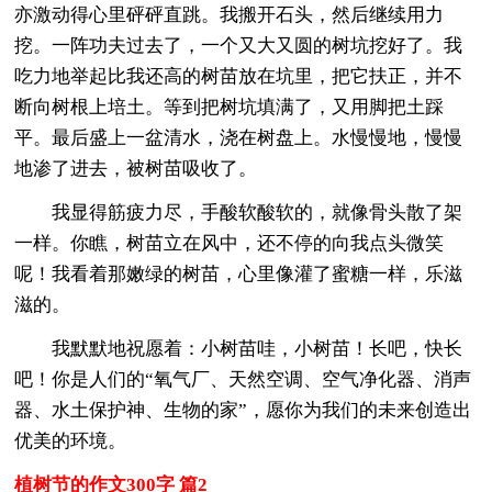
亦激动得心里砰砰直跳。我搬开石头，然后继续用力
挖。一阵功夫过去了，一个又大又圆的树坑挖好了。我
吃力地举起比我还高的树苗放在坑里，把它扶正，并不
断向树根上培土。等到把树坑填满了，又用脚把土踩
平。最后盛上一盆清水，浇在树盘上。水慢慢地，慢慢
地渗了进去，被树苗吸收了。
我显得筋疲力尽，手酸软酸软的，就像骨头散了架
一样。你瞧，树苗立在风中，还不停的向我点头微笑
呢！我看着那嫩绿的树苗，心里像灌了蜜糖一样，乐滋
滋的。
我默默地祝愿着：小树苗哇，小树苗！长吧，快长
吧！你是人们的“氧气厂、天然空调、空气净化器、消声
器、水土保护神、生物的家”，愿你为我们的未来创造出
优美的环境。
植树节的作文300字 篇2