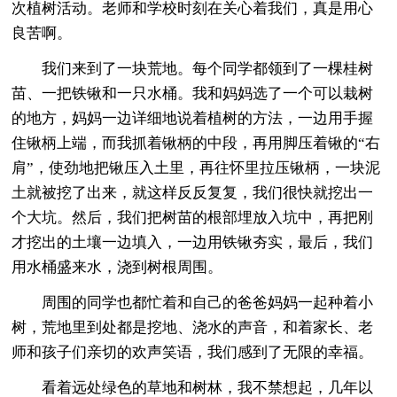
次植树活动。老师和学校时刻在关心着我们，真是用心
良苦啊。
我们来到了一块荒地。每个同学都领到了一棵桂树
苗、一把铁锹和一只水桶。我和妈妈选了一个可以栽树
的地方，妈妈一边详细地说着植树的方法，一边用手握
住锹柄上端，而我抓着锹柄的中段，再用脚压着锹的“右
肩”，使劲地把锹压入土里，再往怀里拉压锹柄，一块泥
土就被挖了出来，就这样反反复复，我们很快就挖出一
个大坑。然后，我们把树苗的根部埋放入坑中，再把刚
才挖出的土壤一边填入，一边用铁锹夯实，最后，我们
用水桶盛来水，浇到树根周围。
周围的同学也都忙着和自己的爸爸妈妈一起种着小
树，荒地里到处都是挖地、浇水的声音，和着家长、老
师和孩子们亲切的欢声笑语，我们感到了无限的幸福。
看着远处绿色的草地和树林，我不禁想起，几年以