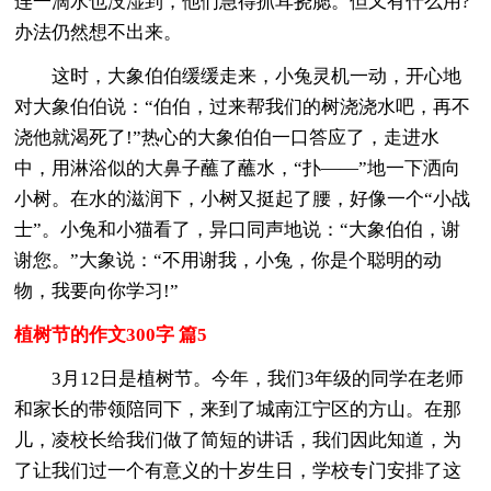
连一滴水也没湿到，他们急得抓耳挠腮。但又有什么用?
办法仍然想不出来。
这时，大象伯伯缓缓走来，小兔灵机一动，开心地
对大象伯伯说：“伯伯，过来帮我们的树浇浇水吧，再不
浇他就渴死了!”热心的大象伯伯一口答应了，走进水
中，用淋浴似的大鼻子蘸了蘸水，“扑——”地一下洒向
小树。在水的滋润下，小树又挺起了腰，好像一个“小战
士”。小兔和小猫看了，异口同声地说：“大象伯伯，谢
谢您。”大象说：“不用谢我，小兔，你是个聪明的动
物，我要向你学习!”
植树节的作文300字 篇5
3月12日是植树节。今年，我们3年级的同学在老师
和家长的带领陪同下，来到了城南江宁区的方山。在那
儿，凌校长给我们做了简短的讲话，我们因此知道，为
了让我们过一个有意义的十岁生日，学校专门安排了这