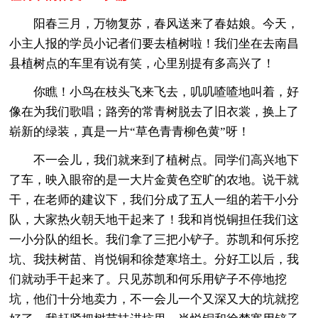
阳春三月，万物复苏，春风送来了春姑娘。今天，
小主人报的学员小记者们要去植树啦！我们坐在去南昌
县植树点的车里有说有笑，心里别提有多高兴了！
你瞧！小鸟在枝头飞来飞去，叽叽喳喳地叫着，好
像在为我们歌唱；路旁的常青树脱去了旧衣裳，换上了
崭新的绿装，真是一片“草色青青柳色黄”呀！
不一会儿，我们就来到了植树点。同学们高兴地下
了车，映入眼帘的是一大片金黄色空旷的农地。说干就
干，在老师的建议下，我们分成了五人一组的若干小分
队，大家热火朝天地干起来了！我和肖悦铜担任我们这
一小分队的组长。我们拿了三把小铲子。苏凯和何乐挖
坑、我扶树苗、肖悦铜和徐楚寒培土。分好工以后，我
们就动手干起来了。只见苏凯和何乐用铲子不停地挖
坑，他们十分地卖力，不一会儿一个又深又大的坑就挖