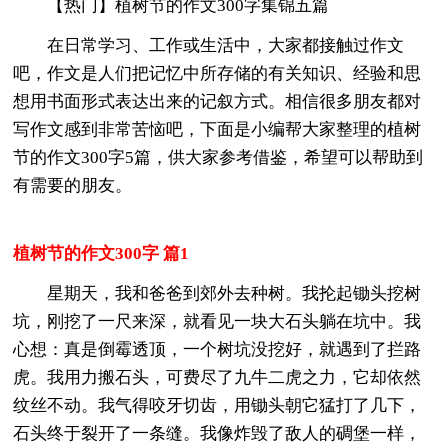
【热门】植树节的作文300字集锦五篇
在日常学习、工作或生活中，大家都接触过作文
吧，作文是人们把记忆中所存储的有关知识、经验和思
想用书面形式表达出来的记叙方式。相信很多朋友都对
写作文感到非常苦恼吧，下面是小编帮大家整理的植树
节的作文300字5篇，供大家参考借鉴，希望可以帮助到
有需要的朋友。
植树节的作文300字 篇1
星期天，我和爸爸到郊外去种树。我抡起锄头挖树
坑，刚挖了一尺来深，就看见一块大石头躺在坑中。我
心想：真是倒霉透顶，一个树坑没挖好，就遇到了拦路
虎。我用力搬石头，可费尽了九牛二虎之力，它却依然
纹丝不动。我气得咬牙切齿，用锄头朝它猛打了几下，
石头终于裂开了一条缝。我像炸毁了敌人的碉堡一样，