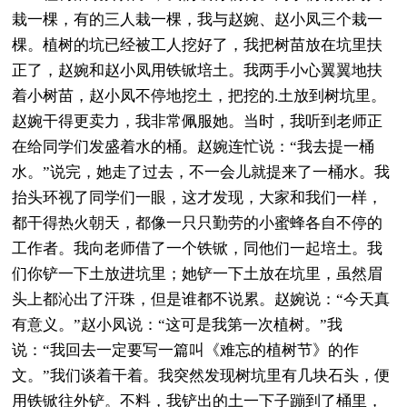
栽一棵，有的三人栽一棵，我与赵婉、赵小凤三个栽一
棵。植树的坑已经被工人挖好了，我把树苗放在坑里扶
正了，赵婉和赵小凤用铁锨培土。我两手小心翼翼地扶
着小树苗，赵小凤不停地挖土，把挖的.土放到树坑里。
赵婉干得更卖力，我非常佩服她。当时，我听到老师正
在给同学们发盛着水的桶。赵婉连忙说：“我去提一桶
水。”说完，她走了过去，不一会儿就提来了一桶水。我
抬头环视了同学们一眼，这才发现，大家和我们一样，
都干得热火朝天，都像一只只勤劳的小蜜蜂各自不停的
工作者。我向老师借了一个铁锨，同他们一起培土。我
们你铲一下土放进坑里；她铲一下土放在坑里，虽然眉
头上都沁出了汗珠，但是谁都不说累。赵婉说：“今天真
有意义。”赵小凤说：“这可是我第一次植树。”我
说：“我回去一定要写一篇叫《难忘的植树节》的作
文。”我们谈着干着。我突然发现树坑里有几块石头，便
用铁锨往外铲。不料，我铲出的土一下子蹦到了桶里，