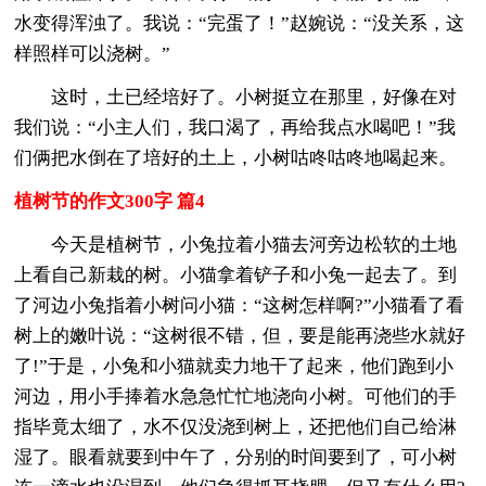
水变得浑浊了。我说：“完蛋了！”赵婉说：“没关系，这
样照样可以浇树。”
这时，土已经培好了。小树挺立在那里，好像在对
我们说：“小主人们，我口渴了，再给我点水喝吧！”我
们俩把水倒在了培好的土上，小树咕咚咕咚地喝起来。
植树节的作文300字 篇4
今天是植树节，小兔拉着小猫去河旁边松软的土地
上看自己新栽的树。小猫拿着铲子和小兔一起去了。到
了河边小兔指着小树问小猫：“这树怎样啊?”小猫看了看
树上的嫩叶说：“这树很不错，但，要是能再浇些水就好
了!”于是，小兔和小猫就卖力地干了起来，他们跑到小
河边，用小手捧着水急急忙忙地浇向小树。可他们的手
指毕竟太细了，水不仅没浇到树上，还把他们自己给淋
湿了。眼看就要到中午了，分别的时间要到了，可小树