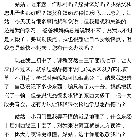
姑姑，近来您工作顺利吗？您身体好吗？我姑父和
您儿子也都好吗？姨父和姨奶过得快乐吗……总之，姑
姑，今天我有很多事情想和您说，但我最想和您谈的，
还是我的学习。 爸爸和妈妈总是说我不笨，说我只不过
是太懒了，要我勤快点，我也很想让自己变勤快点，但
我总是勤快不起来，您有什么办法吗？
现在我上初中了，课程突然由三节变成七节，让人
应付不过来。就拿思想品德来说吧!我原来以为它很简
单，不用背，考试时候编就可以编高分了。结果我想错
了，自己没记下多少东西，编只编了八十分。妈妈把我
骂了一顿。但是思想品德要求背的东西太多了，把一大
段要背会。您有办法让我轻轻松松地学思想品德吗？
姑姑，小四门里我弄不懂的就是地理了，什么东经
十度到西经三十度了，对我来说简直就是天方夜谭，
不，比天方夜谭更难懂。姑姑，这个你能教教我吗？