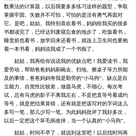
数乘法的计算题，以后我要多多练习这样的题型，争取
掌握牢固。失败并不可怕，可怕的是没有勇气再面对
它。是吧，姑姑。我特别喜欢看书，妈妈给我买的很多
书都读完了，已经达到废寝忘食的地步了，吃饭看书，
睡觉前也看书，放学回来还看书，就连上卫生间也要抱
着一本书看，妈妈说我成了一个书痴了。
姑姑，我再给你说说我的优缺点吧！我爱读书，我
爱劳动，帮助爸爸妈妈刷碗去、扫地、擦桌子等力所能
及的事情，爸爸妈妈夸我是勤劳的“小马驹”。缺点是自
立能力、自觉性比较差，做题马虎，不细心。每次考
试，总有马虎的影子不离我左右，不是把直等号看成约
等号，就是把结果算错，还有就是把该写对的字词这儿
多写一笔，那儿少写一笔。为此妈妈批评了我好多次，
以后一定把这个坏毛病改掉，当一个认真的'“小马驹”。
姑姑，时间不早了，就说到这里吧！以后找时间再