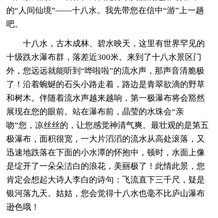
的“人间仙境”——十八水。我先带您在信中“游”上一趟
吧。
十八水，古木成林、碧水映天，这里有世界罕见的
十级跌水瀑布群，落差近300米。来到了十八水景区门
外，您远远就能听到“哗啦啦”的流水声，那声音清脆极
了！沿着蜿蜒的石头小路走着，路边是青翠欲滴的野草
和树木。伴随着流水声越来越响，第一极瀑布将会豁然
展现在您的眼前。站在瀑布前，晶莹的水珠会“亲
吻”您，凉丝丝的，让您感觉神清气爽。最壮观的是第五
极瀑布，面积很宽，一大片滔滔的流水从高处滚落，又
迅速地跌落在下面的小水潭的怀抱中，顿时，水面上像
是绽开了一朵朵洁白的浪花，美丽极了！此情此景，您
肯定会想起大诗人李白的诗句：飞流直下三千尺，疑是
银河落九天。姑姑，您会觉得十八水也毫不比庐山瀑布
逊色哦！