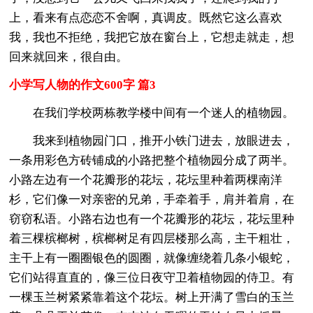
上，看来有点恋恋不舍啊，真调皮。既然它这么喜欢
我，我也不拒绝，我把它放在窗台上，它想走就走，想
回来就回来，很自由。
小学写人物的作文600字 篇3
在我们学校两栋教学楼中间有一个迷人的植物园。
我来到植物园门口，推开小铁门进去，放眼进去，
一条用彩色方砖铺成的小路把整个植物园分成了两半。
小路左边有一个花瓣形的花坛，花坛里种着两棵南洋
杉，它们像一对亲密的兄弟，手牵着手，肩并着肩，在
窃窃私语。小路右边也有一个花瓣形的花坛，花坛里种
着三棵槟榔树，槟榔树足有四层楼那么高，主干粗壮，
主干上有一圈圈银色的圆圈，就像缠绕着几条小银蛇，
它们站得直直的，像三位日夜守卫着植物园的侍卫。有
一棵玉兰树紧紧靠着这个花坛。树上开满了雪白的玉兰