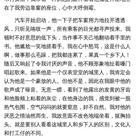
在了我旁边靠窗的座位，心中大呼倒霉。
汽车开始启动，他一下子把车窗用力地拉开透透
风，只听见咯吱一声，所有乘客的目光都寻声投来。我
顿时不好意思的低下头，当作事不关己地翻动着手里的
书。他尴尬一笑地搓着手。我在心中怒骂，这是什么人
啊，做事那么毛躁，把我都连累了，果真一个乡下人！
随后又响起了令我讨厌的声音，他不顾形象地扯着嗓门
唱起歌来。如果他是一个仪表堂堂的城里人，我肯定会
认为他是一个豪放的人。但他不是，因此在我眼中他的
歌声成了噪音。无意一瞟，看到了他露出的发黄的牙齿
和他脸颊上粘着的灰尘，在他身边的我，感觉到被一股
热气包围，空气闷闷的就要窒息，好不自然。我对他的
厌恶之情油然而生。我故意面不改色地端坐着，挺胸抬
头。就是要别人看看这城里人和乡下人的区别，文化人
和打工仔的不同。