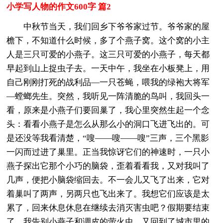
小学写人物的作文600字 篇2
中秋节当天，我们回乡下爷爷家过节。爷爷家的屋
檐下，不知道什么时候，多了个燕子窝。这个窝的小主
人是三只可爱的小燕子。这三只可爱的小燕子，每天都
早起到山上捉虫子去。一天中午，我坐在小板凳上，用
自己刚刚打死的战利品—一只苍蝇，喂我的绿袍大将军
—螳螂先生。突然，我听见一阵清脆的鸟叫，我回头一
看，原来是小燕子们要回巢了，我心里突然生起一个念
头：看看小燕子是怎么从那么小的洞口飞进飞出的。可
是还没等我看清楚，“嗖——嗖——嗖”三声，三个黑影
一闪而过进了巢里。正当我惊讶它们的神速时，一只小
燕子探出它那个小巧的脑袋，歪着看看我，又对我叫了
几声，便把小脑袋缩回去。不一会儿又飞了出来，它对
着巢叫了两声，另两只也飞出来了。我想它们应该是太
累了，回来休息休息在继续去消灭害虫吧？假期要结束
了，我告别小燕子和调皮的萤火虫，又回到了城市里的