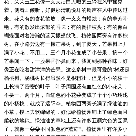
花，朵朵玉兰花像一支支洁白无暇的玉铃在风中摇晃
着，侧着耳倾听，好似那清脆悦耳的铃声在风中传送过
来。花朵有的含苞欲放，像一支支白蜡烛；有的争芳斗
艳，有的散发出浓郁的香味；有的倒挂枝头；有的像白
蝴蝶面对着浩瀚的蓝天振翅欲飞。植物园两旁有许多棕
树。在小路旁边有一棵芒果树，到了夏天，芒果树上开
满了小花，不用二、三个月小花变成了小芒果，摘一个
芒果闻一下，一股果香扑鼻而来，我闻到那种香味，好
像正在吃着甜津津的芒果。这么多树中最可爱的`树还是
杨桃树。杨桃树长得虽然不是很粗壮，但是小小的枝干
上长满了密密的叶子，叶子周围还有血红色的小花朵，
不要一、两个月，血红色的小花朵变成了个个小巧玲珑
的小杨桃，就成了遮阳伞。植物园两旁长满了绿油油的
小草，摸上去软绵绵的，好似给植物园铺上了绿色而且
柔软的地毯。绿油油的草地上还有许多五颜六色的圆凳
子，就像一朵朵不同颜色的“蘑菇”。植物园里有许多小