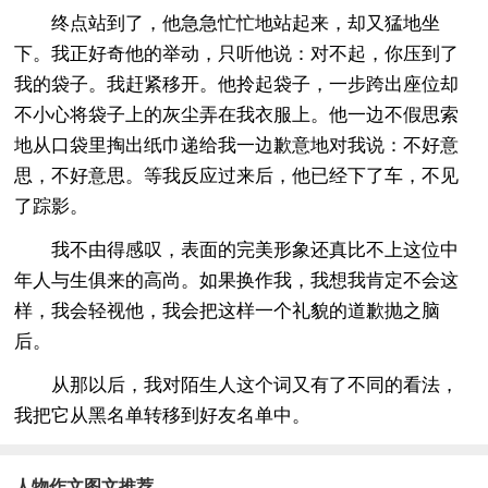
终点站到了，他急急忙忙地站起来，却又猛地坐
下。我正好奇他的举动，只听他说：对不起，你压到了
我的袋子。我赶紧移开。他拎起袋子，一步跨出座位却
不小心将袋子上的灰尘弄在我衣服上。他一边不假思索
地从口袋里掏出纸巾递给我一边歉意地对我说：不好意
思，不好意思。等我反应过来后，他已经下了车，不见
了踪影。
我不由得感叹，表面的完美形象还真比不上这位中
年人与生俱来的高尚。如果换作我，我想我肯定不会这
样，我会轻视他，我会把这样一个礼貌的道歉抛之脑
后。
从那以后，我对陌生人这个词又有了不同的看法，
我把它从黑名单转移到好友名单中。
人物作文图文推荐