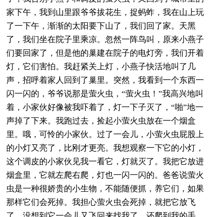
家下午，我到山里跟爷爷拔花生，捉蚂蚱，我在山上玩
了一下午，渐渐的太阳要下山了，我们回了家。天黑
了，我们坐在院子里乘凉。忽然一阵鸟叫，原来小燕子
们要回家了，但是他的巢建在院子的电灯旁，我们开着
灯，它们害怕。我赶紧关上灯，小燕子快活地叫了几
声，招呼着家人回到了巢里。突然，我看到一个东西一
闪一闪的，爷爷说那是萤火虫，“萤火虫！”我高兴地叫
着，小家伙好像被我吓着了，灯一下子灭了，“啪”地一
声掉了下来。我跑过去，捡起小萤火虫放在一个烟盒
里。哦，可怜的小家伙。过了一会儿，小萤火虫屁股上
的小灯又亮了，比刚才更亮。我想观察一下它的小灯，
这个调皮的小家伙见我一看它，灯就灭了。我把它放进
烟盒里，它就左爬右爬，灯也一闪一闪的。爸爸说萤火
虫是一种很娇贵的小生物，不能随便抓，养它们，如果
那样它们会死掉。我担心萤火虫会死掉，就把它放飞
了，没想到它一会儿又飞回来找我了，还爬到我的手