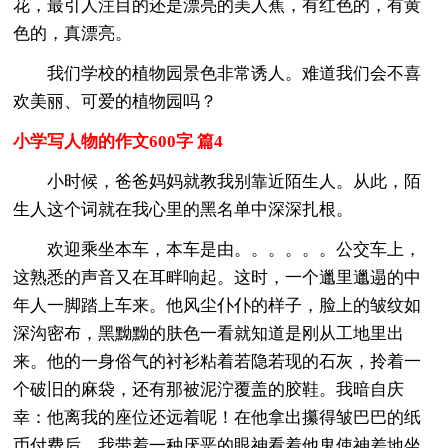
花，最引人注目的还是漂亮的美人蕉，有红色的，有黄
色的，真漂亮。
我们学校的植物园景色非常诱人。难道我们会不喜
欢美丽、可爱的植物园吗？
小学写人物的作文600字 篇4
小时候，爸爸妈妈就教我别靠近陌生人。从此，陌
生人这个词就在我心里的黑名单中深深扎根。
欢迎乘坐本车，本车是由。。。。。。公交车上，
这熟悉的声音又在耳畔响起。这时，一个邋里邋遢的中
年人一脚踏上车来。他风尘仆仆的样子，脸上的皱纹如
深沟密布，黑黝黝的肤色一看就知道是刚从工地里出
来。他的一身俗气的衬衫粘着若隐若现的石灰，拎着一
个破旧的麻袋，还有那被泥泞覆盖的胶鞋。我暗自庆
幸：他离我的座位还远着呢！在他拿出攥得皱巴巴的纸
币付费后，我带着一种厌恶的眼神看着他鬼使神差地坐