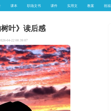
告
课本
职场文书
课件
实用文
教案
祝福
的树叶》读后感
6-04-22 08:39:07