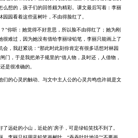
怎么想的，孩子们的回答颇为精彩。课文最后写着：李丽
林园园看着这些蓝树叶，不由得脸红了。
了？”你听：她觉得不好意思，所以脸不由得红了；她为刚
她很难过，因为她没有借给李丽绿铅笔，李丽只能画上了
机会，我赶紧说：“那此时此刻你肯定有很多话想对林园
的闸门，于是我把弟子规里的“借人物，及时还，人借物，
的还是很准确的。
他们的心灵的触动、与文中主人公的心灵共鸣也许就是文
好了远处的小山，近处的`房子，可是绿铅笑找不到了。
，李丽只好用蓝铅笔画树叶。“吞吞吐吐地说”“不要画