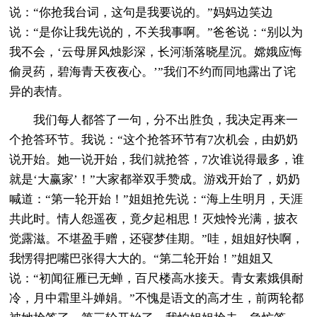
说：“你抢我台词，这句是我要说的。”妈妈边笑边
说：“是你让我先说的，不关我事啊。”爸爸说：“别以为
我不会，‘云母屏风烛影深，长河渐落晓星沉。嫦娥应悔
偷灵药，碧海青天夜夜心。’”我们不约而同地露出了诧
异的表情。
我们每人都答了一句，分不出胜负，我决定再来一
个抢答环节。我说：“这个抢答环节有7次机会，由奶奶
说开始。她一说开始，我们就抢答，7次谁说得最多，谁
就是‘大赢家’！”大家都举双手赞成。游戏开始了，奶奶
喊道：“第一轮开始！”姐姐抢先说：“海上生明月，天涯
共此时。情人怨遥夜，竟夕起相思！灭烛怜光满，披衣
觉露滋。不堪盈手赠，还寝梦佳期。”哇，姐姐好快啊，
我愣得把嘴巴张得大大的。“第二轮开始！”姐姐又
说：“初闻征雁已无蝉，百尺楼高水接天。青女素娥俱耐
冷，月中霜里斗婵娟。”不愧是语文的高才生，前两轮都