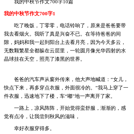
我的中秋节作文700字10篇
我的中秋节作文700字1
吃了晚饭，丁零零，电话铃响了，原来是爸爸要带
我去看烟火。我听了真是兴奋不已。在等待爸爸的间
隙，妈妈和我一起到阳台上去看月亮，因为今天多云，
无数颗繁星全都躲在云层里，一轮圆月像光华四射的水
晶球挂在天空，照亮了漆黑的世界。
爸爸的汽车声从窗外传来，他大声地喊道：“女儿，
快点下来，再多穿点衣服，外面很冷的。”我马上穿了一
件衣服，迅速地下了楼，车“嘟”地一声离开了家。
一路上，凉风阵阵，开始觉得蛮舒服，渐渐的，感
觉有点冷，让我尝到秋风的滋味，
幸好衣服穿得多。