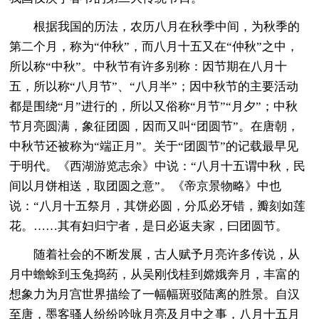
根据我国的历法，农历八月在秋季中间，为秋季的
第二个月，称为“仲秋”，而八月十五又在“仲秋”之中，
所以称“中秋”。中秋节有许多别称：因节期在八月十
五，所以称“八月节”、“八月半”；因中秋节的主要活动
都是围绕“月”进行的，所以又俗称“月节”“月夕”；中秋
节月亮圆满，象征团圆，因而又叫“团圆节”。在唐朝，
中秋节还被称为“端正月”。关于“团圆节”的记载最早见
于明代。《西湖游览志余》中说：“八月十五谓中秋，民
间以月饼相送，取团圆之意”。《帝京景物略》中也
说：“八月十五祭月，其饼必圆，分瓜必牙错，瓣刻如莲
花。……其有妇归宁者，是日必返夫家，曰团圆节。
随着社会的不断发展，古人赋予月亮许多传说，从
月中蟾蜍到玉兔捣药，从吴刚伐桂到嫦娥奔月，丰富的
想象力为月宫世界描绘了一幅幅斑驳陆离的胜景。自汉
至唐，墨客骚人纷纷吟咏月亮及月中之事，八月十五月