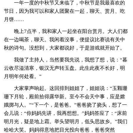
一年一度的中秋节又来临了，中秋节是我最喜欢的
节日，因为我可以和家人团聚在一起，聊天、赏月、吃
月饼……
晚上7点半，我和家人一起坐在阳台赏月。大人们都
在一边喝茶，聊天。我闲着没事，便提议比赛说有关中
秋的诗句。没想到，大家都说好，于是游戏就开始了。
我做了主持人，当然要我先说，我想了想，说：“暮
云收尽溢清寒，银汉无声转玉盘。此生此夜不长好，明
月明年何处看。”
大家掌声响起。这回排到姐姐了，姐姐说：“玉颗珊
珊下月轮，殿前拾得露华新。至今不会天中事，应是嫦
娥掷与人。”“下一个，是爸爸。”爸爸挠了挠头，想了一
会儿说：“你妈妈先讲，我再想想。”妈妈答应了：“床前
明月光，疑是地上霜。举头望明月，低头思故乡。”我们
哈哈大笑。妈妈得意地把目光投向爸爸，爸爸突然