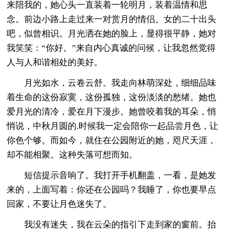
来陪我的，她心头一直装着一轮明月，装着温情和思
念。前边小路上走过来一对赏月的情侣。女的二十出头
吧，似曾相识。月光洒在她的脸上，显得很平静，她对
我笑笑：“你好。”来自内心真诚的问候，让我忽然觉得
人与人和谐相处的美好。
月光如水，云卷云舒。我走向林萌深处，细细品味
着生命的这份寂寞，这份孤独，这份淡淡的愁绪。她也
爱月光的清冷，爱在月下漫步。她曾咬着我的耳朵，悄
悄说，中秋月圆的.时候我一定会陪你一起品尝月色，让
你色个够。而如今，就住在公园附近的她，咫尺天涯，
却不能相聚。这种失落可想而知。
短信提示音响了。我打开手机翻盖，一看，是她发
来的，上面写着：你还在公园吗？我睡了，你也要早点
回家，不要让月色迷失了。
我没有迷失，我在云朵的指引下走到家的窗前。抬