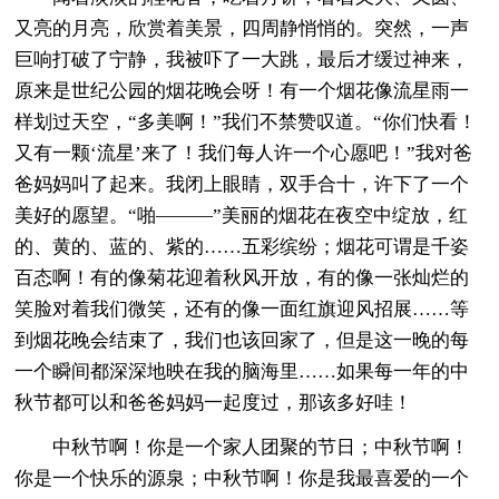
又亮的月亮，欣赏着美景，四周静悄悄的。突然，一声
巨响打破了宁静，我被吓了一大跳，最后才缓过神来，
原来是世纪公园的烟花晚会呀！有一个烟花像流星雨一
样划过天空，“多美啊！”我们不禁赞叹道。“你们快看！
又有一颗‘流星’来了！我们每人许一个心愿吧！”我对爸
爸妈妈叫了起来。我闭上眼睛，双手合十，许下了一个
美好的愿望。“啪———”美丽的烟花在夜空中绽放，红
的、黄的、蓝的、紫的……五彩缤纷；烟花可谓是千姿
百态啊！有的像菊花迎着秋风开放，有的像一张灿烂的
笑脸对着我们微笑，还有的像一面红旗迎风招展……等
到烟花晚会结束了，我们也该回家了，但是这一晚的每
一个瞬间都深深地映在我的脑海里……如果每一年的中
秋节都可以和爸爸妈妈一起度过，那该多好哇！
中秋节啊！你是一个家人团聚的节日；中秋节啊！
你是一个快乐的源泉；中秋节啊！你是我最喜爱的一个