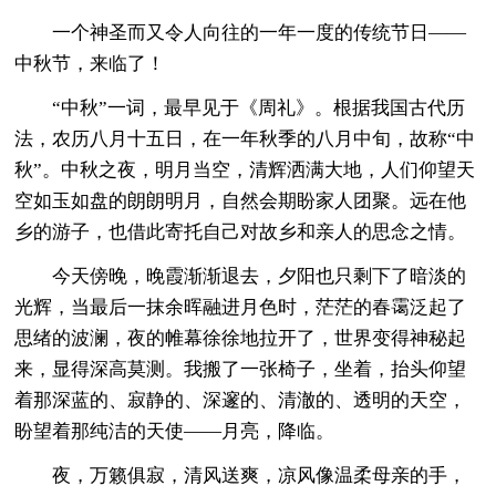
一个神圣而又令人向往的一年一度的传统节日——
中秋节，来临了！
“中秋”一词，最早见于《周礼》。根据我国古代历
法，农历八月十五日，在一年秋季的八月中旬，故称“中
秋”。中秋之夜，明月当空，清辉洒满大地，人们仰望天
空如玉如盘的朗朗明月，自然会期盼家人团聚。远在他
乡的游子，也借此寄托自己对故乡和亲人的思念之情。
今天傍晚，晚霞渐渐退去，夕阳也只剩下了暗淡的
光辉，当最后一抹余晖融进月色时，茫茫的春霭泛起了
思绪的波澜，夜的帷幕徐徐地拉开了，世界变得神秘起
来，显得深高莫测。我搬了一张椅子，坐着，抬头仰望
着那深蓝的、寂静的、深邃的、清澈的、透明的天空，
盼望着那纯洁的天使——月亮，降临。
夜，万籁俱寂，清风送爽，凉风像温柔母亲的手，