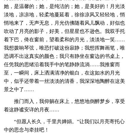
她，是温馨的；她，是纯洁的；她，是美好的！月光淡
淡地，凉凉地，轻柔地蔓延着，徐徐凉风又轻轻地，悄
悄地来了，无声无息，月光仿佛随着风儿飘动，好似也
吹动了月亮的影子，好美，但星星也不逊色。我双手托
着下巴，倚在窗前，望着柔和的月光，淡淡地一笑……
我想拨响琴弦，唯恐打破这份寂静；我想挥舞画笔，唯
恐调不出这真实的颜色；我只有静坐在窗边的书桌上，
任凭我的思绪沿着我手中的笔静静流淌……我推窗而
至，一瞬间，床上洒满清净的银白，在这如水的月光
中，似乎还带着一丝淡淡的清香，我深深地陶醉在这美
景之中了……
推门而入，我仰躺在床上，悠悠地倒醉梦乡，享受
着这静谧安详的月夜……
“但愿人长久，千里共婵娟。”让我们以月亮寄托心
中的思念与牵挂吧！