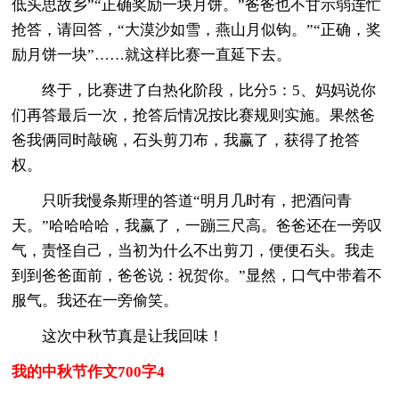
低头思故乡”“正确奖励一块月饼。”爸爸也不甘示弱连忙
抢答，请回答，“大漠沙如雪，燕山月似钩。”“正确，奖
励月饼一块”……就这样比赛一直延下去。
终于，比赛进了白热化阶段，比分5：5、妈妈说你
们再答最后一次，抢答后情况按比赛规则实施。果然爸
爸我俩同时敲碗，石头剪刀布，我赢了，获得了抢答
权。
只听我慢条斯理的答道“明月几时有，把酒问青
天。”哈哈哈哈，我赢了，一蹦三尺高。爸爸还在一旁叹
气，责怪自己，当初为什么不出剪刀，便便石头。我走
到到爸爸面前，爸爸说：祝贺你。”显然，口气中带着不
服气。我还在一旁偷笑。
这次中秋节真是让我回味！
我的中秋节作文700字4