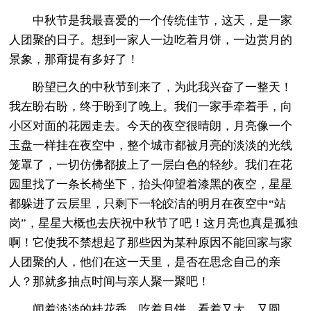
中秋节是我最喜爱的一个传统佳节，这天，是一家
人团聚的日子。想到一家人一边吃着月饼，一边赏月的
景象，那甭提有多好了！
盼望已久的中秋节到来了，为此我兴奋了一整天！
我左盼右盼，终于盼到了晚上。我们一家手牵着手，向
小区对面的花园走去。今天的夜空很晴朗，月亮像一个
玉盘一样挂在夜空中，整个城市都被月亮的淡淡的光线
笼罩了，一切仿佛都披上了一层白色的轻纱。我们在花
园里找了一条长椅坐下，抬头仰望着漆黑的夜空，星星
都躲进了云层里，只剩下一轮皎洁的明月在夜空中“站
岗”，星星大概也去庆祝中秋节了吧！这月亮也真是孤独
啊！它使我不禁想起了那些因为某种原因不能回家与家
人团聚的人，他们在这一天里，是否在思念自己的亲
人？那就多抽点时间与亲人聚一聚吧！
闻着淡淡的桂花香，吃着月饼，看着又大、又圆、