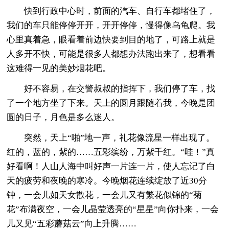
快到行政中心时，前面的汽车、自行车都堵住了，
我们的车只能停停开开，开开停停，慢得像乌龟爬。我
心里真着急，眼看着前边快要到目的地了，可路上就是
人多开不快，可能是很多人都想办法跑出来了，想看看
这难得一见的美妙烟花吧。
好不容易，在交警叔叔的指挥下，我们停了车，找
了一个地方坐了下来。天上的圆月跟随着我，今晚是团
圆的日子，月色是多么迷人。
突然，天上“啪”地一声，礼花像流星一样出现了。
红的，蓝的，紫的……五彩缤纷，万紫千红。“哇！”真
好看啊！人山人海中叫好声一片连一片，使人忘记了白
天的疲劳和夜晚的寒冷。今晚烟花连续绽放了近30分
钟，一会儿如天女散花，一会儿又有繁花似锦的“菊
花”布满夜空，一会儿晶莹透亮的“星星”向你扑来，一会
儿又见“五彩蘑菇云”向上升腾……