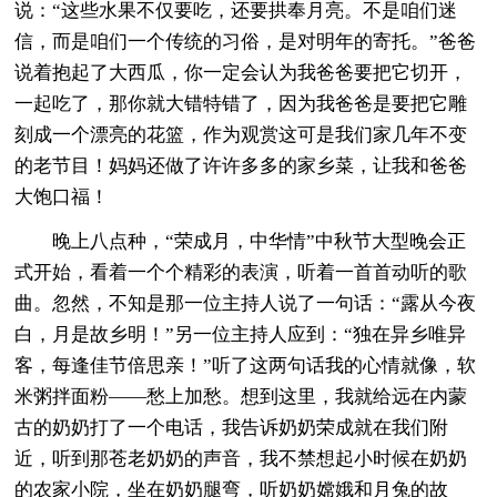
说：“这些水果不仅要吃，还要拱奉月亮。不是咱们迷
信，而是咱们一个传统的习俗，是对明年的寄托。”爸爸
说着抱起了大西瓜，你一定会认为我爸爸要把它切开，
一起吃了，那你就大错特错了，因为我爸爸是要把它雕
刻成一个漂亮的花篮，作为观赏这可是我们家几年不变
的老节目！妈妈还做了许许多多的家乡菜，让我和爸爸
大饱口福！
晚上八点种，“荣成月，中华情”中秋节大型晚会正
式开始，看着一个个精彩的表演，听着一首首动听的歌
曲。忽然，不知是那一位主持人说了一句话：“露从今夜
白，月是故乡明！”另一位主持人应到：“独在异乡唯异
客，每逢佳节倍思亲！”听了这两句话我的心情就像，软
米粥拌面粉——愁上加愁。想到这里，我就给远在内蒙
古的奶奶打了一个电话，我告诉奶奶荣成就在我们附
近，听到那苍老奶奶的声音，我不禁想起小时候在奶奶
的农家小院，坐在奶奶腿弯，听奶奶嫦娥和月兔的故