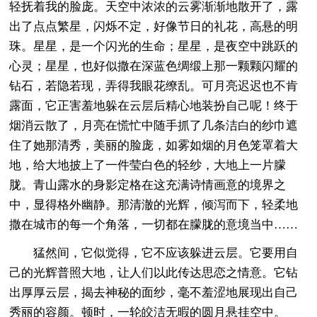
轻抚着我的脸庞。天空中浓浓的云雾渐渐地散开了，露
出了点点繁星，闪烁不定，好像节日的礼花，高悬的明
珠。星星，是一个闪光的生命；星星，是夜空中跳跃的
心灵；星星，也好似撒在深蓝色绸缎上那一颗颗闪耀的
钻石，若隐若现，弄得我眼花缭乱。可月亮迟迟也不肯
露面，它正害羞地躲在云层后精心地装扮自己呢！终于
烟消云散了，月亮在慌忙中随手抓了几条洁白的纱巾遮
住了她那清秀，美丽的脸庞，如雾如烟的月色笼罩着大
地，给大地披上了一件莹白色的轻纱，大地上一片朦
胧。青山露水的身影定格在这充满诗情画意的境界之
中，显得格外幽静。那清澈的光辉，倾泻而下，轻柔地
撒在城市的每一个角落，一切都在朦胧的意境当中……
猛然间，它似觉得，它不应该躲进云层。它要用自
己的光辉普照大地，让人们以此传达思恋之情意。它钻
出厚厚云层，揭去神秘的面纱，毫不羞涩地展现出自己
秀丽的容颜。顿时，一轮皎洁无暇的圆月悬挂空中。