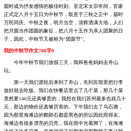
圆时成为抒发感情的极佳时刻。至北宋太宗年间，官家
正式定八月十五日为中秋节，取意于三秋之正中，届时
万民同庆。中秋之夜，明月当空，清辉洒满大地，人们
把月圆当作团圆的象征，把八月十五作为亲人团聚的日
子，因此，中秋节又被称为“团圆节”。
我的中秋节作文700字9
今年中秋节我们放假三天，我和爸爸妈妈去舟山
玩。
第一天我们渡轮后来到了舟山，先到宾馆里把行李
放好就去吃饭。我们在快餐店里点了几个菜，那几个菜
竟然要140元还真够贵的，我想在我们苏州最多也就几十
元，那边的物价还真够厉害的。下午我们去了乌石塘，
因为那里海滩边的鹅卵石都是黑色的所以因此而得名。
海滩边有很多漂亮的贝壳，我在雨中光着脚丫，在海滩