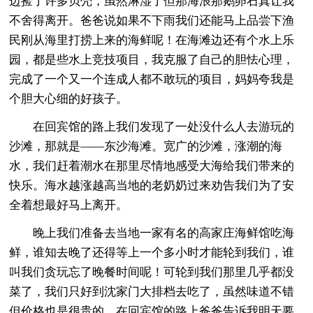
边捡了许多贝壳，虽然淋湿了但那海浪那鹅卵石真让我
不舍得离开。爸爸说如果不下雨我们还能马上品尝下渔
民刚从海里打捞上来的海鲜呢！在海滩边还有个水上乐
园，都是些水上竞技项目，我克服了自己的胆怯心理，
完成了一个又一个连成人都不敢玩的项目，妈妈夸我是
个胆大心细的好孩子。
在回宾馆的路上我们发现了一处没什么人去游玩的
沙滩，那就是——东沙海滩。宽广的沙滩，涨潮的海
水，我们赶着潮水在那里尽情地感受大海给我们带来的
快乐。海水越涨越高当地的老奶奶过来劝告我们为了安
全着想最好马上离开。
晚上我们准备去当地一家有名的高家庄海鲜馆吃海
鲜，谁知去晚了还得等上一个多小时才能轮到我们，谁
叫我们贪玩忘了晚餐时间呢！可轮到我们那里几乎都没
菜了，我们只好到沈家门大排档去吃了，虽然味道不错
但价格也是很贵的。在回宾馆的路上爸爸告诉我明天要