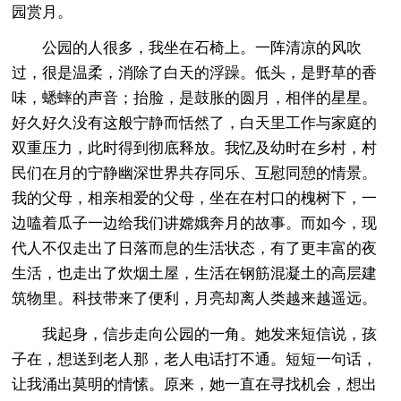
园赏月。
公园的人很多，我坐在石椅上。一阵清凉的风吹
过，很是温柔，消除了白天的浮躁。低头，是野草的香
味，蟋蟀的声音；抬脸，是鼓胀的圆月，相伴的星星。
好久好久没有这般宁静而恬然了，白天里工作与家庭的
双重压力，此时得到彻底释放。我忆及幼时在乡村，村
民们在月的宁静幽深世界共存同乐、互慰同憩的情景。
我的父母，相亲相爱的父母，坐在在村口的槐树下，一
边嗑着瓜子一边给我们讲嫦娥奔月的故事。而如今，现
代人不仅走出了日落而息的生活状态，有了更丰富的夜
生活，也走出了炊烟土屋，生活在钢筋混凝土的高层建
筑物里。科技带来了便利，月亮却离人类越来越遥远。
我起身，信步走向公园的一角。她发来短信说，孩
子在，想送到老人那，老人电话打不通。短短一句话，
让我涌出莫明的情愫。原来，她一直在寻找机会，想出