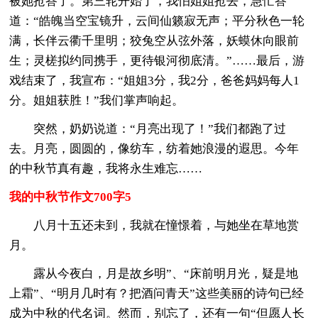
被她抢答了。第三轮开始了，我怕姐姐抢去，急忙答
道：“皓魄当空宝镜升，云间仙籁寂无声；平分秋色一轮
满，长伴云衢千里明；狡兔空从弦外落，妖蟆休向眼前
生；灵槎拟约同携手，更待银河彻底清。”……最后，游
戏结束了，我宣布：“姐姐3分，我2分，爸爸妈妈每人1
分。姐姐获胜！”我们掌声响起。
突然，奶奶说道：“月亮出现了！”我们都跑了过
去。月亮，圆圆的，像纺车，纺着她浪漫的遐思。今年
的中秋节真有趣，我将永生难忘……
我的中秋节作文700字5
八月十五还未到，我就在憧憬着，与她坐在草地赏
月。
露从今夜白，月是故乡明”、“床前明月光，疑是地
上霜”、“明月几时有？把酒问青天”这些美丽的诗句已经
成为中秋的代名词。然而，别忘了，还有一句“但愿人长