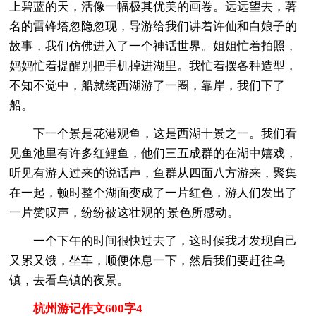
上碧蓝的天，活像一幅极其优美的画卷。远远望去，著
名的雷锋塔忽隐忽现，导游给我们讲着许仙和白娘子的
故事，我们仿佛进入了一个神话世界。姐姐忙着拍照，
妈妈忙着提醒别把手机掉进湖里。我忙着摆各种造型，
不知不觉中，船就绕西湖游了一圈，靠岸，我们下了
船。
下一个景是花港观鱼，这是西湖十景之一。我们看
见鱼池里有许多红鲤鱼，他们三五成群的在湖中嬉戏，
听见有游人过来的说话声，鱼群从四面八方游来，聚集
在一起，顿时整个湖面变成了一片红色，游人们发出了
一片赞叹声，纷纷被这壮观的'景色所感动。
一个下午的时间很快过去了，这时候我才发现自己
又累又饿，坐车，顺便休息一下，然后我们要赶往乌
镇，去看乌镇的夜景。
杭州游记作文600字4