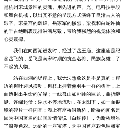
是杭州宋城景区的灵魂。用先进的声、光、电科技手段
和舞台机械，以出其不意的呈现方式演绎了良渚古人的
艰辛、宋皇宫的辉煌、岳家军的惨烈，梁祝和白蛇许仙
的千古绝唱表现得淋漓尽致，带给我强烈的视觉体验和
心灵震撼。
我们在向西湖进发时，经过了岳王庙。这座庙是纪
念岳飞的，岳飞是南宋时期的抗金名将、民族英雄，了
不起的人物。
站在西湖的堤岸上，我无法想象这是不是真的：岸
边的柳叶迎风摆动，树枝上挂着像羽毛一样的树叶，上
面透射出生命的光泽；一线孤山如卧睡的巨龙，曲折蜿
蜒、连绵起伏；湖水不停地流动，在太阳下，如一面银
镜的碎片一样闪亮；湖上有座桥叫断桥，断桥的闻名是
因为中国著名的民间爱情传说《白蛇传》，为断桥增添
了浪漫色彩。远处的一座宝塔，为中国首座彩色铜雕宝