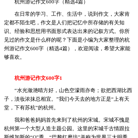
杭州游记作文600字（精选4篇）
在日常的学习、工作、生活中，说到作文，大家肯
定都不陌生吧，作文是人们把记忆中所存储的有关知
识、经验和思想用书面形式表达出来的记叙方式。你所
见过的作文是什么样的呢？下面是小编为大家整理的杭
州游记作文600字（精选4篇），欢迎阅读，希望大家能
够喜欢。
杭州游记作文600字1
“水光潋滟晴方好，山色空濛雨亦奇；欲把西湖比西
子，淡妆浓抹总相宜。”我们今天去的地方正是“上有天
堂，下有苏杭”的杭州。
我和爸爸妈妈首先来到了杭州的宋城。宋城不愧是
杭州第一个大型人造主题公园。这里的宋城千古情跟拉
斯维加斯的“O”秀、“巴黎红磨坊”并称为世界三大明秀，