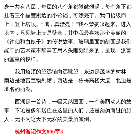
身一共有八层，每层的八个角都微微翘起，每个角下都
挂着三个晶莹剔透的小铃铛，可漂亮了。我们拾级而
上，登上塔顶。“哦，真漂亮！”我不禁赞叹起来。进入
塔内，只见墙上满是壁画，其中我最喜欢那个美丽的
《许仙和白娘子》的传说故事。玻璃里面的刻画是我们
能干的艺术家不辞辛苦用木头雕刻出来的，呈现一派富
丽堂皇的模样。
我用塔顶的望远镜向远眺望，东边是茂盛的树林，
南边是地宫宝物列馆，西边是一栋栋高楼大厦，北边是
著名的西湖。
西湖是一首诗，一幅天然图画，一个美丽动人的故
事，不论是多年居住在这里的人们，还是匆匆而过的旅
人，无不为这天下无双的美景所倾倒。
杭州游记作文600字3