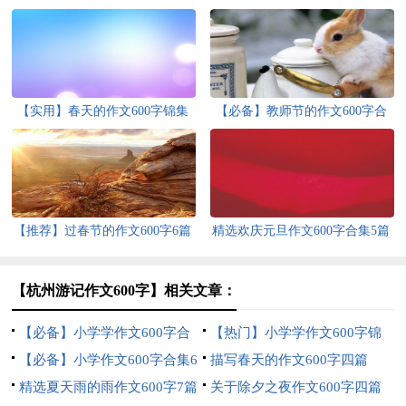
【实用】春天的作文600字锦集
【必备】教师节的作文600字合
十篇
集10篇
【推荐】过春节的作文600字6篇
精选欢庆元旦作文600字合集5篇
【杭州游记作文600字】相关文章：
【必备】小学学作文600字合
【热门】小学学作文600字锦
集六篇
【必备】小学作文600字合集6
集6篇
描写春天的作文600字四篇
篇
精选夏天雨的雨作文600字7篇
关于除夕之夜作文600字四篇