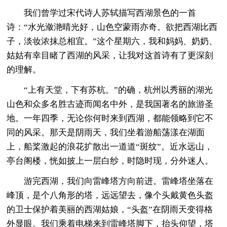
我们曾学过宋代诗人苏轼描写西湖景色的一首
诗：“水光潋滟晴光好，山色空蒙雨亦奇。欲把西湖比西
子，淡妆浓抹总相宜。”这个星期六，我和妈妈、奶奶、
姑姑有幸目睹了西湖的风采，让我对这首诗有了更深刻
的理解。
“上有天堂，下有苏杭。”的确，杭州以秀丽的湖光
山色和众多名胜古迹而闻名中外，是我国著名的旅游圣
地。一年四季，无论你何时来到西湖，都能领略到它不
同的风采。那天是阴雨天，我们坐着游船荡漾在湖面
上，船桨激起的浪花扩散出一道道“斑纹”。近水远山，
亭台阁楼，恍如披上一层白纱，时隐时现，分外迷人。
游完西湖，我们向雷峰塔方向前进。雷峰塔坐落在
峰顶，是个八角形的塔，远远望去，像个头戴黄色头盔
的卫士保护着美丽的西湖姑娘，“头盔”在阴雨天变得格
外显眼。我们乘着电梯来到雷峰塔脚下，抬头仰望，塔